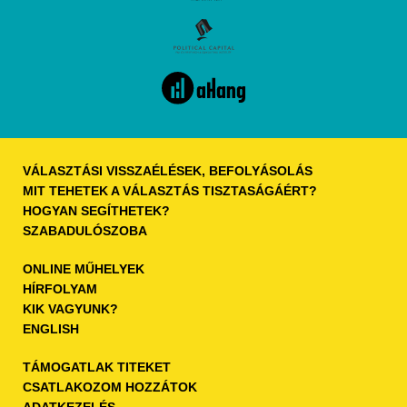
VÁLASZTÁSI VISSZAÉLÉSEK, BEFOLYÁSOLÁS
MIT TEHETEK A VÁLASZTÁS TISZTASÁGÁÉRT?​
HOGYAN SEGÍTHETEK?
SZABADULÓSZOBA
ONLINE MŰHELYEK
HÍRFOLYAM
KIK VAGYUNK?
ENGLISH
TÁMOGATLAK TITEKET
CSATLAKOZOM HOZZÁTOK
ADATKEZELÉS