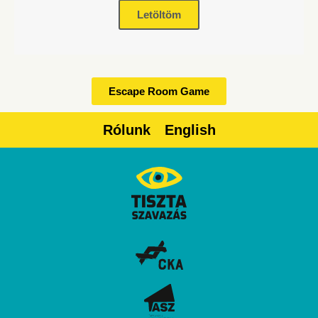
Letöltöm
Escape Room Game
Rólunk
English