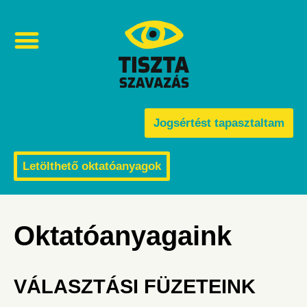
Választási visszaélések és befolyásolás
Jogsértést tapasztaltam
Letölthető oktatóanyagok
Oktatóanyagaink
VÁLASZTÁSI FÜZETEINK