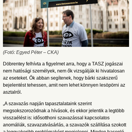
(Fotó: Egyed Péter – CKA)
Döbrentey felhívta a figyelmet arra, hogy a TASZ jogászai
nem hatósági személyek, nem ők vizsgálják ki hivatalosan
az eseteket. Ők abban segítenek, hogy bárki szakszerű
bejelentést tehessen, amit nem lehet könnyen lesöpörni az
asztalról.
„A szavazás napján tapasztalataink szerint
megsokszorozódnak a hívások, és ekkor jelentik a legtöbb
visszaélést is: idősotthoni szavazással kapcsolatos
anomáliák, szavazatvásárlás, a szavazók szállítása szokott
a leggyakoribb problémaként megjelenni. Minden hasonló