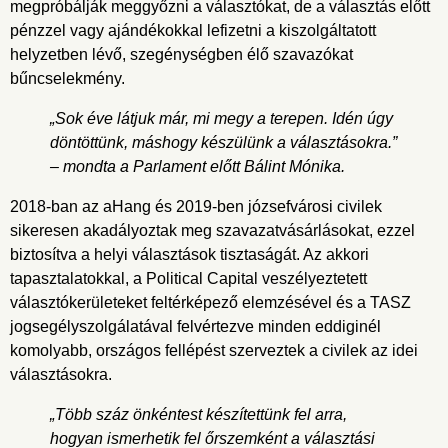
megpróbálják meggyőzni a választókat, de a választás előtt
pénzzel vagy ajándékokkal lefizetni a kiszolgáltatott
helyzetben lévő, szegénységben élő szavazókat
bűncselekmény.
„Sok éve látjuk már, mi megy a terepen. Idén úgy
döntöttünk, máshogy készülünk a választásokra.”
– mondta a Parlament előtt Bálint Mónika.
2018-ban az aHang és 2019-ben józsefvárosi civilek
sikeresen akadályoztak meg szavazatvásárlásokat, ezzel
biztosítva a helyi választások tisztaságát. Az akkori
tapasztalatokkal, a Political Capital veszélyeztetett
választókerületeket feltérképező elemzésével és a TASZ
jogsegélyszolgálatával felvértezve minden eddiginél
komolyabb, országos fellépést szerveztek a civilek az idei
választásokra.
„Több száz önkéntest készítettünk fel arra,
hogyan ismerhetik fel őrszemként a választási