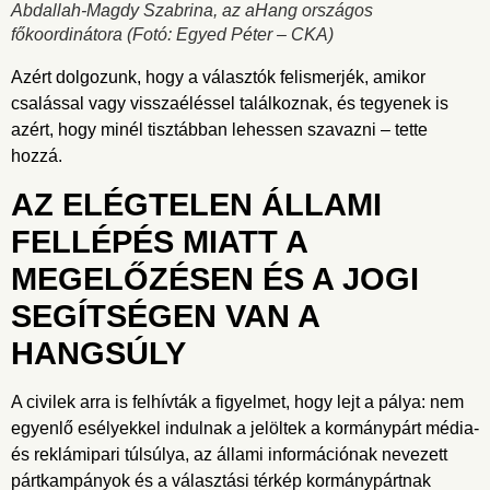
Abdallah-Magdy Szabrina, az aHang országos
főkoordinátora
(Fotó: Egyed Péter – CKA)
Azért dolgozunk, hogy a választók felismerjék, amikor
csalással vagy visszaéléssel találkoznak, és tegyenek is
azért, hogy minél tisztábban lehessen szavazni – tette
hozzá.
AZ ELÉGTELEN ÁLLAMI
FELLÉPÉS MIATT A
MEGELŐZÉSEN ÉS A JOGI
SEGÍTSÉGEN VAN A
HANGSÚLY
A civilek arra is felhívták a figyelmet, hogy lejt a pálya: nem
egyenlő esélyekkel indulnak a jelöltek a kormánypárt média-
és reklámipari túlsúlya, az állami információnak nevezett
pártkampányok és a választási térkép kormánypártnak