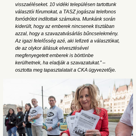
visszaéléseket. 10 vidéki településen tartottunk
választói fórumokat, a TASZ jogászai telefonos
forródrótot indítottak számukra. Munkánk során
kiderült, hogy az emberek nincsenek tisztában
azzal, hogy a szavazatvásárlás bűncselekmény.
Az igazi felelősség azé, aki lefizeti a választókat,
de az olykor állásuk elvesztésével
megfenyegetett emberek is börtönbe
kerülhetnek, ha eladják a szavazatukat.” –
osztotta meg tapasztalatait a CKA ügyvezetője.