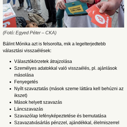
(Fotó: Egyed Péter – CKA)
Bálint Mónika azt is felsorolta, mik a legelterjedtebb
választási visszaélések:
Választókörzetek átrajzolása
Személyes adatokkal való visszaélés, pl. ajánlások
másolása
Fenyegetés
Nyílt szavaztatás (mások szeme láttára kell behúzni az
ikszet)
Mások helyett szavazás
Láncszavazás
Szavazólap lefényképeztetése és bemutatása
Szavazatvásárlás pénzzel, ajándékkal, élelmiszerrel