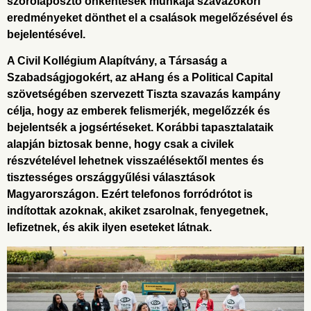
szórólaposztó önkéntesek munkája szavazóköri
eredményeket dönthet el a csalások megelőzésével és
bejelentésével.
A Civil Kollégium Alapítvány, a Társaság a
Szabadságjogokért, az aHang és a Political Capital
szövetségében szervezett Tiszta szavazás kampány
célja, hogy az emberek felismerjék, megelőzzék és
bejelentsék a jogsértéseket. Korábbi tapasztalataik
alapján biztosak benne, hogy csak a civilek
részvételével lehetnek visszaélésektől mentes és
tisztességes országgyűlési választások
Magyarországon. Ezért telefonos forródrótot is
indítottak azoknak, akiket zsarolnak, fenyegetnek,
lefizetnek, és akik ilyen eseteket látnak.