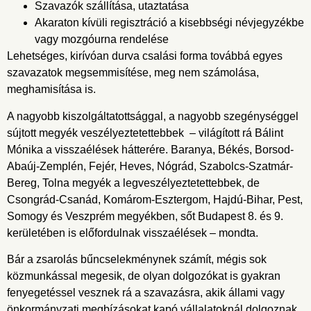
Szavazók szállítása, utaztatása
Akaraton kívüli regisztráció a kisebbségi névjegyzékbe
vagy mozgóurna rendelése
Lehetséges, kirívóan durva csalási forma továbbá egyes
szavazatok megsemmisítése, meg nem számolása,
meghamisítása is.
A nagyobb kiszolgáltatottsággal, a nagyobb szegénységgel
sújtott megyék veszélyeztetettebbek – világított rá Bálint
Mónika a visszaélések hátterére. Baranya, Békés, Borsod-
Abaúj-Zemplén, Fejér, Heves, Nógrád, Szabolcs-Szatmár-
Bereg, Tolna megyék a legveszélyeztetettebbek, de
Csongrád-Csanád, Komárom-Esztergom, Hajdú-Bihar, Pest,
Somogy és Veszprém megyékben, sőt Budapest 8. és 9.
kerületében is előfordulnak visszaélések – mondta.
Bár a zsarolás bűncselekménynek számít, mégis sok
közmunkással megesik, de olyan dolgozókat is gyakran
fenyegetéssel vesznek rá a szavazásra, akik állami vagy
önkormányzati megbízásokat kapó vállalatoknál dolgoznak