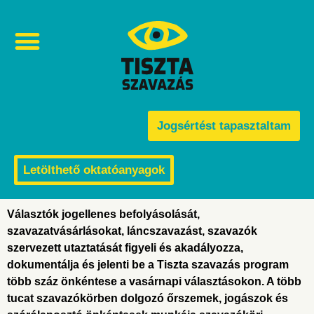
Választási visszaélések és befolyásolás
Jogsértést tapasztaltam
Letölthető oktatóanyagok
Választók jogellenes befolyásolását,
szavazatvásárlásokat, láncszavazást, szavazók
szervezett utaztatását figyeli és akadályozza,
dokumentálja és jelenti be a Tiszta szavazás program
több száz önkéntese a vasárnapi választásokon. A több
tucat szavazókörben dolgozó őrszemek, jogászok és