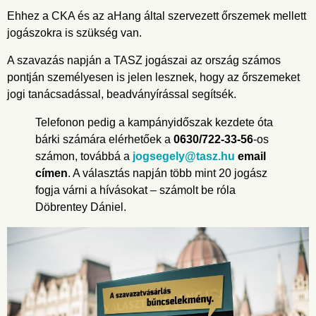
Ehhez a CKA és az aHang által szervezett őrszemek mellett
jogászokra is szükség van.
A szavazás napján a TASZ jogászai az ország számos
pontján személyesen is jelen lesznek, hogy az őrszemeket
jogi tanácsadással, beadványírással segítsék.
Telefonon pedig a kampányidőszak kezdete óta
bárki számára elérhetőek a
0630/722-33-56
-os
számon, továbbá a
jogsegely@tasz.hu
email
címen
. A választás napján több mint 20 jogász
fogja várni a hívásokat – számolt be róla
Döbrentey Dániel.