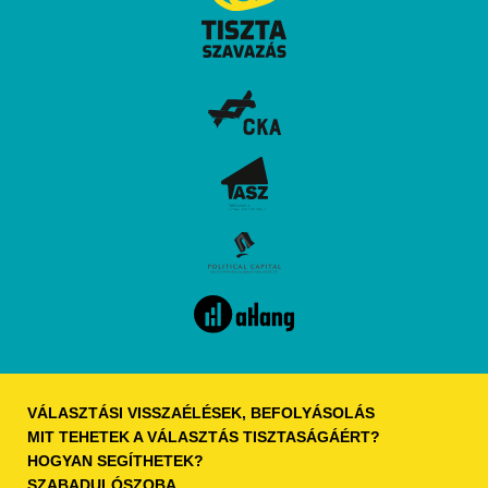
VÁLASZTÁSI VISSZAÉLÉSEK, BEFOLYÁSOLÁS
MIT TEHETEK A VÁLASZTÁS TISZTASÁGÁÉRT?​
HOGYAN SEGÍTHETEK?
SZABADULÓSZOBA