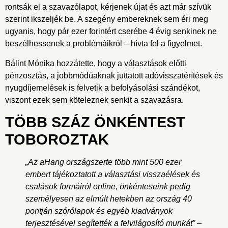
rontsák el a szavazólapot, kérjenek újat és azt már szívük
szerint ikszeljék be. A szegény embereknek sem éri meg
ugyanis, hogy pár ezer forintért cserébe 4 évig senkinek ne
beszélhessenek a problémáikról – hívta fel a figyelmet.
Bálint Mónika hozzátette, hogy a választások előtti
pénzosztás, a jobbmódúaknak juttatott adóvisszatérítések és
nyugdíjemelések is felvetik a befolyásolási szándékot,
viszont ezek sem köteleznek senkit a szavazásra.
TÖBB SZÁZ ÖNKÉNTEST
TOBOROZTAK
„Az
aHang
országszerte több mint 500 ezer
embert tájékoztatott a választási visszaélések és
csalások formáiról online, önkénteseink pedig
személyesen az elmúlt hetekben az ország 40
pontján szórólapok és egyéb kiadványok
terjesztésével segítették a felvilágosító munkát” –