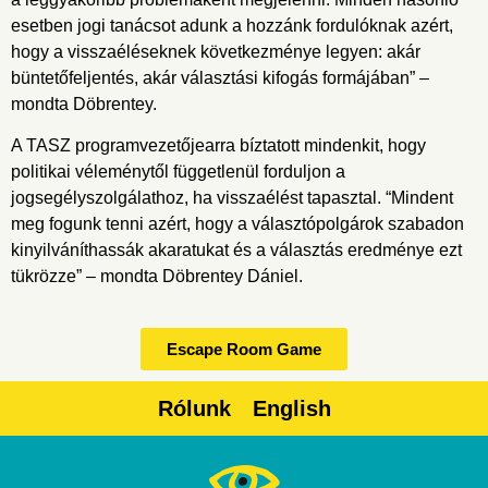
esetben jogi tanácsot adunk a hozzánk fordulóknak azért,
hogy a visszaéléseknek következménye legyen: akár
büntetőfeljentés, akár választási kifogás formájában” –
mondta Döbrentey.
A TASZ programvezetőjearra bíztatott mindenkit, hogy
politikai véleménytől függetlenül forduljon a
jogsegélyszolgálathoz, ha visszaélést tapasztal. “Mindent
meg fogunk tenni azért, hogy a választópolgárok szabadon
kinyilváníthassák akaratukat és a választás eredménye ezt
tükrözze” – mondta Döbrentey Dániel.
Escape Room Game
Rólunk
English