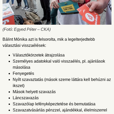
(Fotó: Egyed Péter – CKA)
Bálint Mónika azt is felsorolta, mik a legelterjedtebb
választási visszaélések:
Választókörzetek átrajzolása
Személyes adatokkal való visszaélés, pl. ajánlások
másolása
Fenyegetés
Nyílt szavaztatás (mások szeme láttára kell behúzni az
ikszet)
Mások helyett szavazás
Láncszavazás
Szavazólap lefényképeztetése és bemutatása
Szavazatvásárlás pénzzel, ajándékkal, élelmiszerrel