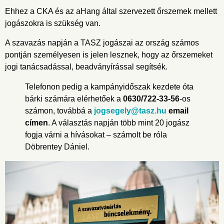
Ehhez a CKA és az aHang által szervezett őrszemek mellett
jogászokra is szükség van.
A szavazás napján a TASZ jogászai az ország számos
pontján személyesen is jelen lesznek, hogy az őrszemeket
jogi tanácsadással, beadványírással segítsék.
Telefonon pedig a kampányidőszak kezdete óta
bárki számára elérhetőek a
0630/722-33-56
-os
számon, továbbá a
jogsegely@tasz.hu
email
címen
. A választás napján több mint 20 jogász
fogja várni a hívásokat – számolt be róla
Döbrentey Dániel.