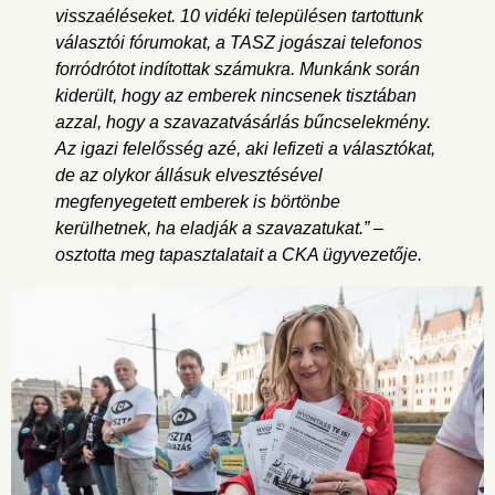
visszaéléseket. 10 vidéki településen tartottunk
választói fórumokat, a TASZ jogászai telefonos
forródrótot indítottak számukra. Munkánk során
kiderült, hogy az emberek nincsenek tisztában
azzal, hogy a szavazatvásárlás bűncselekmény.
Az igazi felelősség azé, aki lefizeti a választókat,
de az olykor állásuk elvesztésével
megfenyegetett emberek is börtönbe
kerülhetnek, ha eladják a szavazatukat.” –
osztotta meg tapasztalatait a CKA ügyvezetője.