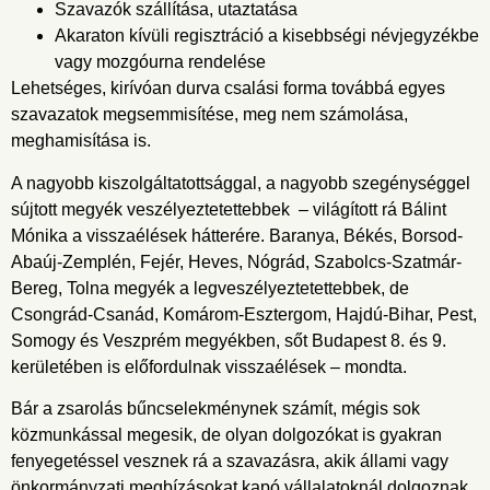
Szavazók szállítása, utaztatása
Akaraton kívüli regisztráció a kisebbségi névjegyzékbe
vagy mozgóurna rendelése
Lehetséges, kirívóan durva csalási forma továbbá egyes
szavazatok megsemmisítése, meg nem számolása,
meghamisítása is.
A nagyobb kiszolgáltatottsággal, a nagyobb szegénységgel
sújtott megyék veszélyeztetettebbek – világított rá Bálint
Mónika a visszaélések hátterére. Baranya, Békés, Borsod-
Abaúj-Zemplén, Fejér, Heves, Nógrád, Szabolcs-Szatmár-
Bereg, Tolna megyék a legveszélyeztetettebbek, de
Csongrád-Csanád, Komárom-Esztergom, Hajdú-Bihar, Pest,
Somogy és Veszprém megyékben, sőt Budapest 8. és 9.
kerületében is előfordulnak visszaélések – mondta.
Bár a zsarolás bűncselekménynek számít, mégis sok
közmunkással megesik, de olyan dolgozókat is gyakran
fenyegetéssel vesznek rá a szavazásra, akik állami vagy
önkormányzati megbízásokat kapó vállalatoknál dolgoznak