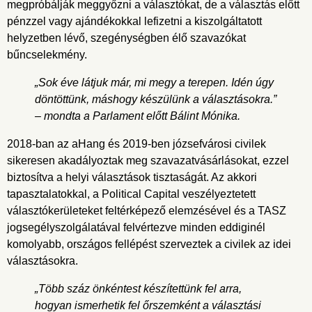
megpróbálják meggyőzni a választókat, de a választás előtt
pénzzel vagy ajándékokkal lefizetni a kiszolgáltatott
helyzetben lévő, szegénységben élő szavazókat
bűncselekmény.
„Sok éve látjuk már, mi megy a terepen. Idén úgy
döntöttünk, máshogy készülünk a választásokra.”
– mondta a Parlament előtt Bálint Mónika.
2018-ban az aHang és 2019-ben józsefvárosi civilek
sikeresen akadályoztak meg szavazatvásárlásokat, ezzel
biztosítva a helyi választások tisztaságát. Az akkori
tapasztalatokkal, a Political Capital veszélyeztetett
választókerületeket feltérképező elemzésével és a TASZ
jogsegélyszolgálatával felvértezve minden eddiginél
komolyabb, országos fellépést szerveztek a civilek az idei
választásokra.
„Több száz önkéntest készítettünk fel arra,
hogyan ismerhetik fel őrszemként a választási