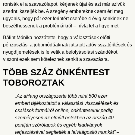
rontsák el a szavazólapot, kérjenek újat és azt már szívük
szerint ikszeljék be. A szegény embereknek sem éri meg
ugyanis, hogy pár ezer forintért cserébe 4 évig senkinek ne
beszélhessenek a problémáikról – hívta fel a figyelmet.
Bálint Mónika hozzátette, hogy a választások előtti
pénzosztás, a jobbmódúaknak juttatott adóvisszatérítések és
nyugdíjemelések is felvetik a befolyásolási szándékot,
viszont ezek sem köteleznek senkit a szavazásra.
TÖBB SZÁZ ÖNKÉNTEST
TOBOROZTAK
„Az
aHang
országszerte több mint 500 ezer
embert tájékoztatott a választási visszaélések és
csalások formáiról online, önkénteseink pedig
személyesen az elmúlt hetekben az ország 40
pontján szórólapok és egyéb kiadványok
terjesztésével segítették a felvilágosító munkát” –