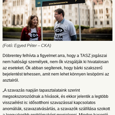
(Fotó: Egyed Péter – CKA)
Döbrentey felhívta a figyelmet arra, hogy a TASZ jogászai
nem hatósági személyek, nem ők vizsgálják ki hivatalosan
az eseteket. Ők abban segítenek, hogy bárki szakszerű
bejelentést tehessen, amit nem lehet könnyen lesöpörni az
asztalról.
„A szavazás napján tapasztalataink szerint
megsokszorozódnak a hívások, és ekkor jelentik a legtöbb
visszaélést is: idősotthoni szavazással kapcsolatos
anomáliák, szavazatvásárlás, a szavazók szállítása szokott
a leggyakoribb problémaként megjelenni. Minden hasonló