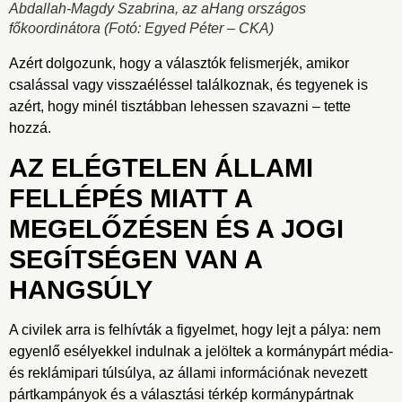
Abdallah-Magdy Szabrina, az aHang országos
főkoordinátora
(Fotó: Egyed Péter – CKA)
Azért dolgozunk, hogy a választók felismerjék, amikor
csalással vagy visszaéléssel találkoznak, és tegyenek is
azért, hogy minél tisztábban lehessen szavazni – tette
hozzá.
AZ ELÉGTELEN ÁLLAMI
FELLÉPÉS MIATT A
MEGELŐZÉSEN ÉS A JOGI
SEGÍTSÉGEN VAN A
HANGSÚLY
A civilek arra is felhívták a figyelmet, hogy lejt a pálya: nem
egyenlő esélyekkel indulnak a jelöltek a kormánypárt média-
és reklámipari túlsúlya, az állami információnak nevezett
pártkampányok és a választási térkép kormánypártnak