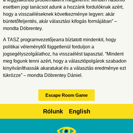
esetben jogi tanácsot adunk a hozzánk fordulóknak azért,
hogy a visszaéléseknek következménye legyen: akár
büntetőfeljentés, akár választási kifogás formájában” –
mondta Döbrentey.
A TASZ programvezetőjearra bíztatott mindenkit, hogy
politikai véleménytől függetlenül forduljon a
jogsegélyszolgálathoz, ha visszaélést tapasztal. “Mindent
meg fogunk tenni azért, hogy a választópolgárok szabadon
kinyilváníthassák akaratukat és a választás eredménye ezt
tükrözze” – mondta Döbrentey Dániel.
Escape Room Game
Rólunk
English