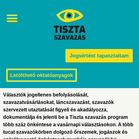
Választási visszaélések és befolyásolás
Jogsértést tapasztaltam
Letölthető oktatóanyagok
Választók jogellenes befolyásolását,
szavazatvásárlásokat, láncszavazást, szavazók
szervezett utaztatását figyeli és akadályozza,
dokumentálja és jelenti be a Tiszta szavazás program
több száz önkéntese a vasárnapi választásokon. A több
tucat szavazókörben dolgozó őrszemek, jogászok és