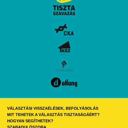
VÁLASZTÁSI VISSZAÉLÉSEK, BEFOLYÁSOLÁS
MIT TEHETEK A VÁLASZTÁS TISZTASÁGÁÉRT?​
HOGYAN SEGÍTHETEK?
SZABADULÓSZOBA