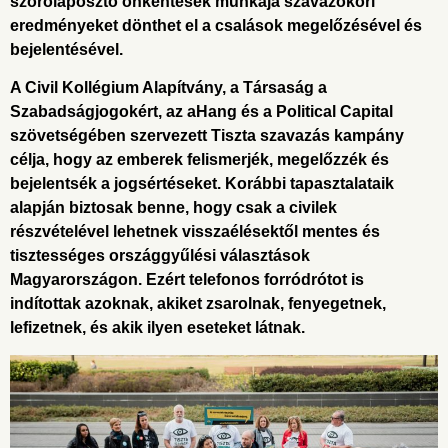
szórólaposztó önkéntesek munkája szavazóköri
eredményeket dönthet el a csalások megelőzésével és
bejelentésével.
A Civil Kollégium Alapítvány, a Társaság a
Szabadságjogokért, az aHang és a Political Capital
szövetségében szervezett Tiszta szavazás kampány
célja, hogy az emberek felismerjék, megelőzzék és
bejelentsék a jogsértéseket. Korábbi tapasztalataik
alapján biztosak benne, hogy csak a civilek
részvételével lehetnek visszaélésektől mentes és
tisztességes országgyűlési választások
Magyarországon. Ezért telefonos forródrótot is
indítottak azoknak, akiket zsarolnak, fenyegetnek,
lefizetnek, és akik ilyen eseteket látnak.